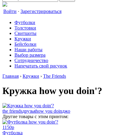
Войти
·
Зарегистрироваться
Футболки
Толстовки
Свитшоты
Кружки
Бейсболки
Наши работы
Выбор размера
Сотрудничество
Напечатать свой рисунок
Главная
›
Кружки
›
The Friends
Кружка how you doin'?
the friends
друзья
how you doin
джо
Другие товары с этим принтом:
1150
p
Футболка