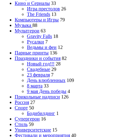
Кино и Сериалы
33
Игра престолов
26
The Friends
13
Компьютеры и Игры
79
Музыка
88
Мультгерои
63
Gravity Falls
18
Русалки
7
Ведьмы и феи
12
Парные принты
136
Праздники и события
82
Новый год!!!
28
Свадебные
29
23 февраля
7
День влюбленных
109
8 марта
33
9 мая День победы
4
Прикольные надписи
126
Россия
27
Спорт
50
Бодибилдинг
1
Супергерои
16
Стиль
59
Университетские
15
Фестивали и мероприятия
40