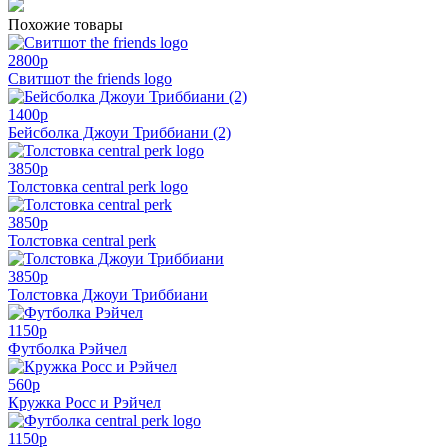
Похожие товары
2800
p
Свитшот the friends logo
1400
p
Бейсболка Джоуи Триббиани (2)
3850
p
Толстовка central perk logo
3850
p
Толстовка central perk
3850
p
Толстовка Джоуи Триббиани
1150
p
Футболка Рэйчел
560
p
Кружка Росс и Рэйчел
1150
p