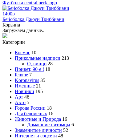
Футболка central perk logo
1400
p
Бейсболка Джоуи Триббиани
Корзина
Загружаем данные...
Категории
Космос
10
Прикольные надписи
213
О, винцо
28
Привет, 90-е !
18
femme
7
Koronavirus
35
Именные
21
Новинки
195
Арт
46
Авто
5
Города России
18
Для беременых
16
Животные и Природа
16
Домашние питомцы
6
Знаменитые личности
52
Интернет и соцсети
48