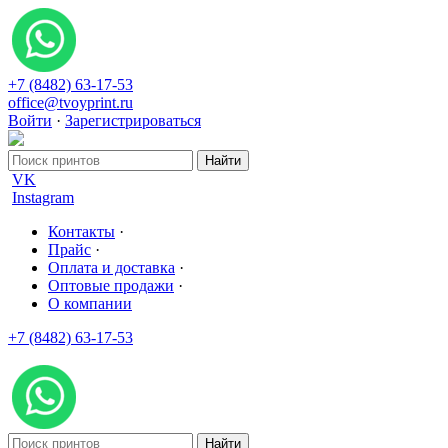
+7 (8482) 63-17-53
office@tvoyprint.ru
Войти
·
Зарегистрироваться
VK
Instagram
Контакты
·
Прайс
·
Оплата и доставка
·
Оптовые продажи
·
О компании
+7 (8482) 63-17-53
office@tvoyprint.ru