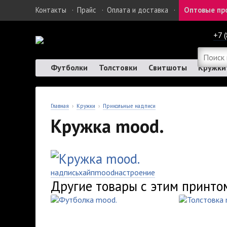
Контакты
·
Прайс
·
Оплата и доставка
·
Оптовые пр
+7 
Футболки
Толстовки
Свитшоты
Кружки
Главная
›
Кружки
›
Прикольные надписи
Кружка mood.
надпись
хайп
mood
настроение
Другие товары с этим принто