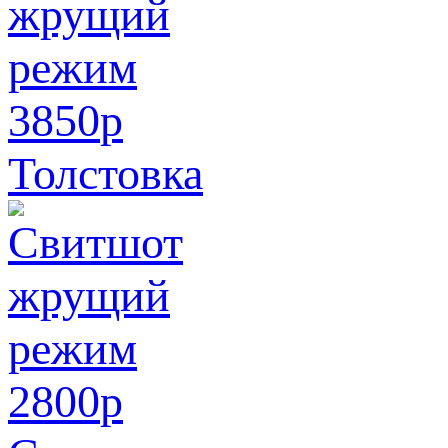
3850
p
Толстовка
2800
p