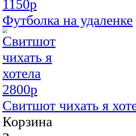
1150
p
Футболка на удаленке
2800
p
Свитшот чихать я хот
Корзина