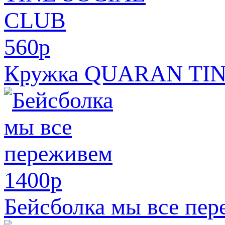
560
p
Кружка QUARAN TI
1400
p
Бейсболка мы все пе