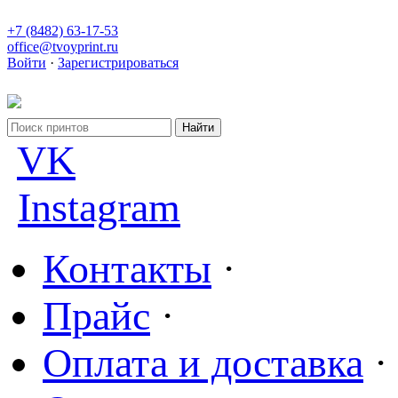
+7 (8482) 63-17-53
office@tvoyprint.ru
Войти
·
Зарегистрироваться
VK
Instagram
Контакты
·
Прайс
·
Оплата и доставка
·