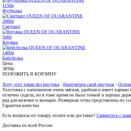
1150
p
Футболка
2800
p
Свитшот
560
p
Кружка
1400
p
Бейсболка
Цена
3850
p
ПОЛОЖИТЬ В КОРЗИНУ
Хочу этот товар без рисунка
·
Напечатать свой рисунок
·
Основ
Толстовка с капюшоном очень мягкая, удобная и имеет карман 
отлично сидела, но в тоже время не была тонкой и хорошо дер
ряд для мужчин и женщин. Размерная сетка представлена по сс
Гарантия качества
Есть вопросы по товару, оплате или доставке?
Свяжитесь с нам
Доставка по всей России