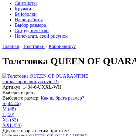
Свитшоты
Кружки
Бейсболки
Наши работы
Выбор размера
Сотрудничество
Напечатать свой рисунок
Главная
›
Толстовки
›
Коронавирус
Толстовка QUEEN OF QUAR
corona
коронавирус
covid 19
Артикул: 1434-6-UXXL-WH
Выберите цвет:
Выберите размер:
Как выбрать размер?
S (44-46)
M (48)
L (50)
XL (52)
XXL (54)
Другие товары с этим принтом: