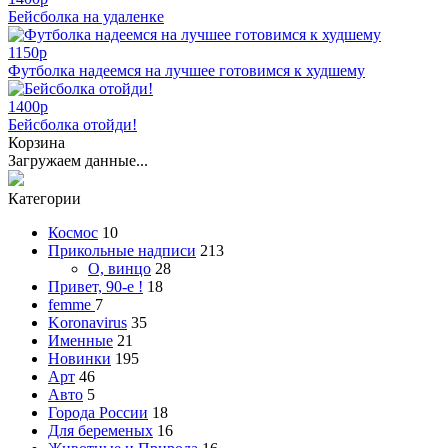
Бейсболка на удаленке
1150
p
Футболка надеемся на лучшее готовимся к худшему
1400
p
Бейсболка отойди!
Корзина
Загружаем данные...
Категории
Космос
10
Прикольные надписи
213
О, винцо
28
Привет, 90-е !
18
femme
7
Koronavirus
35
Именные
21
Новинки
195
Арт
46
Авто
5
Города России
18
Для беременых
16