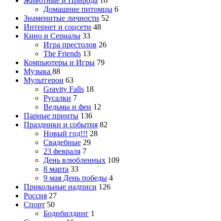
Животные и Природа
16
Домашние питомцы
6
Знаменитые личности
52
Интернет и соцсети
48
Кино и Сериалы
33
Игра престолов
26
The Friends
13
Компьютеры и Игры
79
Музыка
88
Мультгерои
63
Gravity Falls
18
Русалки
7
Ведьмы и феи
12
Парные принты
136
Праздники и события
82
Новый год!!!
28
Свадебные
29
23 февраля
7
День влюбленных
109
8 марта
33
9 мая День победы
4
Прикольные надписи
126
Россия
27
Спорт
50
Бодибилдинг
1