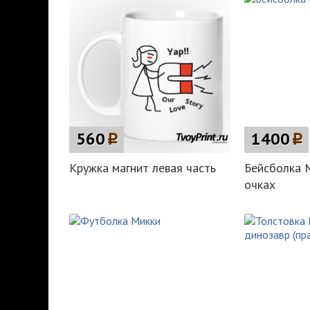
560
p
1400
p
Кружка магнит левая часть
Бейсболка М
очках