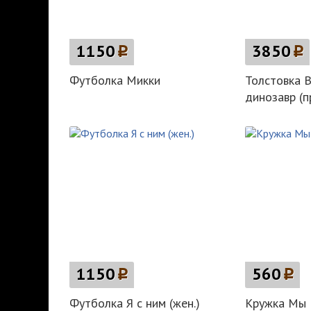
1150
p
3850
p
Футболка Микки
Толстовка 
динозавр (п
1150
p
560
p
Футболка Я с ним (жен.)
Кружка Мы