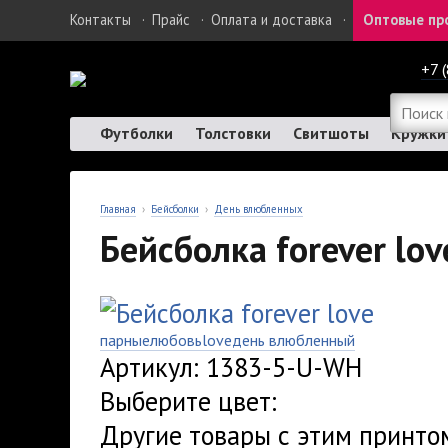
Контакты
·
Прайс
·
Оплата и доставка
·
Оптовые пр
+7 
Футболки
Толстовки
Свитшоты
Кружки
Главная
›
Бейсболки
›
День влюбленных
Бейсболка forever lov
парные
любовь
love
день влюбленный
Артикул: 1383-5-U-WH
Выберите цвет:
Другие товары с этим принто