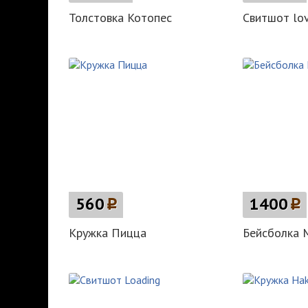
Толстовка Котопес
Свитшот lov
560
p
1400
p
Кружка Пицца
Бейсболка 