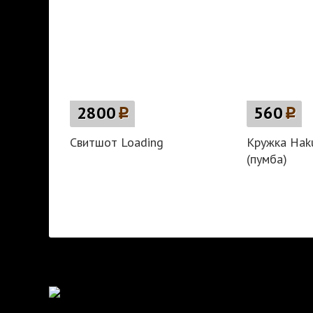
2800
p
560
p
Свитшот Loading
Кружка Hak
(пумба)