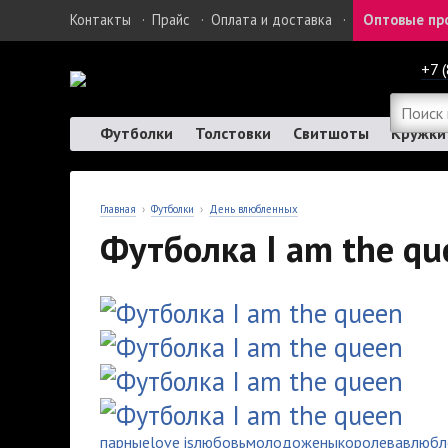
Контакты
·
Прайс
·
Оплата и доставка
·
Оптовые пр
+7 
Футболки
Толстовки
Свитшоты
Кружки
Главная
›
Футболки
›
День влюбленных
Футболка I am the qu
парные
love is
любовь
молодожены
королева
влюбл