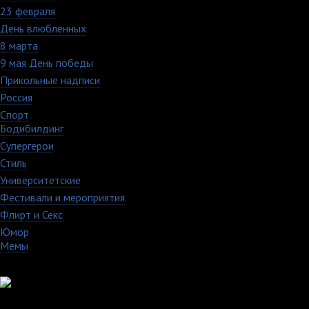
23 февраля
7
День влюбленных
109
8 марта
33
9 мая День победы
4
Прикольные надписи
126
Россия
27
Спорт
50
Бодибилдинг
1
Супергерои
16
Стиль
59
Университетские
15
Фестивали и мероприятия
40
Флирт и Секс
24
Юмор
60
Мемы
28