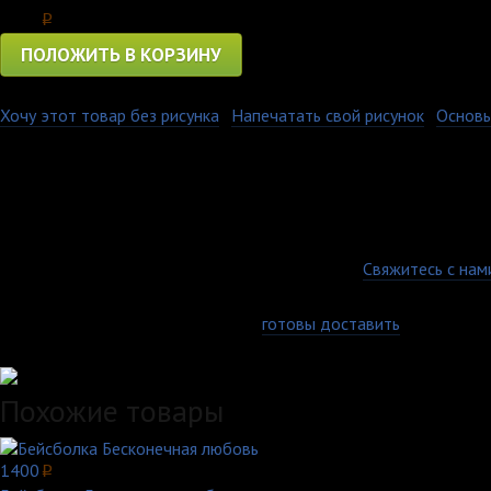
1150
p
ПОЛОЖИТЬ В КОРЗИНУ
Хочу этот товар без рисунка
·
Напечатать свой рисунок
·
Основы
Изображение на нашей футболке очень стойкое, оно не выцвета
добавлением лайкры помогают футболке долго сохранять перво
плотность составляет 160 гр, и является оптимальная, т.к. тка
европейскому размерному ряду. Она не короткая, как у более 
отзывы и пожелания. Заказывая у нас, вы можете не беспокоитьс
Гарантия качества
Есть вопросы по товару, оплате или доставке?
Свяжитесь с нам
Доставка по всей России
Самовывоз, курьер или почта - мы
готовы доставить
заказ любы
Удобные способы оплаты
Похожие товары
1400
p