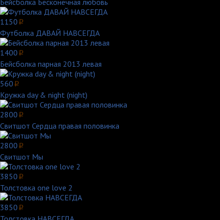
Бейсболка Бесконечная любовь
1150
p
Футболка ДАВАЙ НАВСЕГДА
1400
p
Бейсболка парная 2013 левая
560
p
Кружка day & night (night)
2800
p
Свитшот Сердца правая половинка
2800
p
Свитшот Мы
3850
p
Толстовка one love 2
3850
p
Толстовка НАВСЕГДА