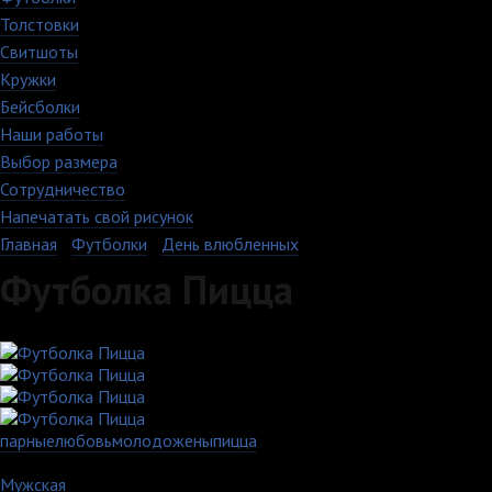
Толстовки
Свитшоты
Кружки
Бейсболки
Наши работы
Выбор размера
Сотрудничество
Напечатать свой рисунок
Главная
›
Футболки
›
День влюбленных
Футболка Пицца
парные
любовь
молодожены
пицца
Артикул: 1374-1-MS-WH
Мужская