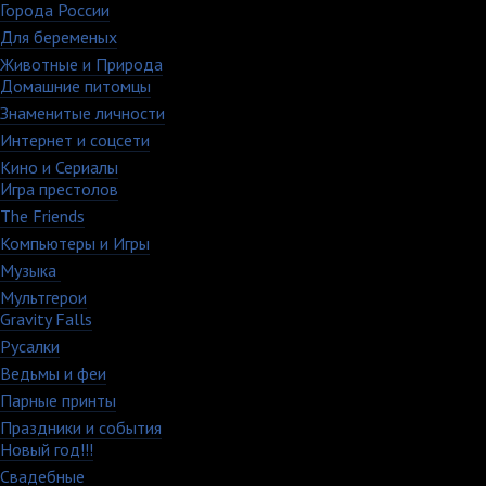
Города России
18
Для беременых
16
Животные и Природа
16
Домашние питомцы
6
Знаменитые личности
52
Интернет и соцсети
48
Кино и Сериалы
33
Игра престолов
26
The Friends
13
Компьютеры и Игры
79
Музыка
88
Мультгерои
63
Gravity Falls
18
Русалки
7
Ведьмы и феи
12
Парные принты
136
Праздники и события
82
Новый год!!!
28
Свадебные
29