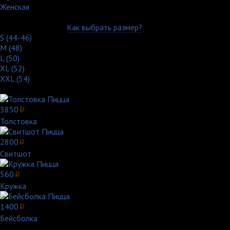
Женская
Выберите цвет:
Выберите размер:
Как выбрать размер?
S (44-46)
M (48)
L (50)
XL (52)
XXL (54)
Другие товары с этим принтом:
3850
p
Толстовка
2800
p
Свитшот
560
p
Кружка
1400
p
Бейсболка
Цена