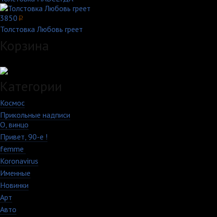
3850
p
Толстовка Любовь греет
Корзина
Загружаем данные...
Категории
Космос
10
Прикольные надписи
213
О, винцо
28
Привет, 90-е !
18
femme
7
Koronavirus
35
Именные
21
Новинки
195
Арт
46
Авто
5