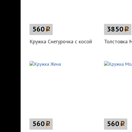
560
p
3850
p
Кружка Снегурочка с косой
Толстовка М
560
p
560
p