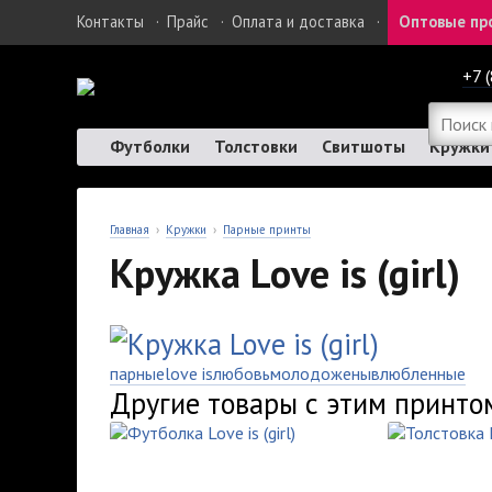
Контакты
·
Прайс
·
Оплата и доставка
·
Оптовые пр
+7 
Футболки
Толстовки
Свитшоты
Кружки
Главная
›
Кружки
›
Парные принты
Кружка Love is (girl)
парные
love is
любовь
молодожены
влюбленные
Другие товары с этим принто