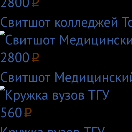
2800
p
Свитшот колледжей Т
2800
p
Свитшот Медицински
560
p