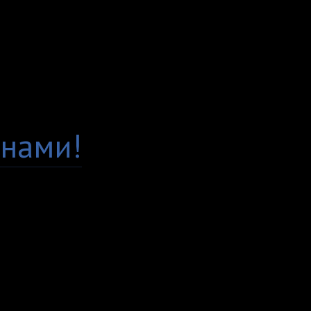
опросы среди наших 
Гарантия качества
Есть вопросы по това
нами!
Доставка по всей Рос
Самовывоз, курьер ил
любым удобным вам с