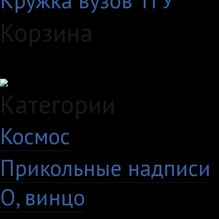
Кружка вузов ТГУ
Корзина
Загружаем данные...
Категории
Космос
10
Прикольные надписи
О, винцо
28