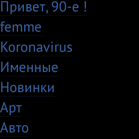
Привет, 90-е !
18
femme
7
Koronavirus
35
Именные
21
Новинки
195
Арт
46
Авто
5