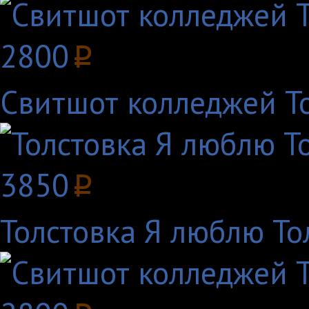
2800
p
Свитшот колледжей То
3850
p
Толстовка Я люблю То