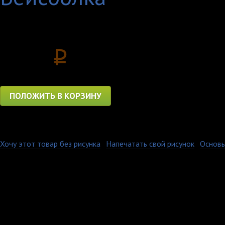
Цена
1150
p
ПОЛОЖИТЬ В КОРЗИНУ
Хочу этот товар без рисунка
·
Напечатать свой рисунок
·
Основы
Мягкая мужская футбо
100% хлопка плотност
усиленные боковые ш