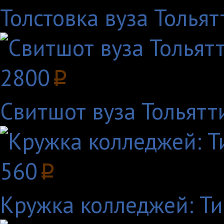
Толстовка вуза Тольят
2800
p
Свитшот вуза Тольятти:
560
p
Кружка колледжей: Т