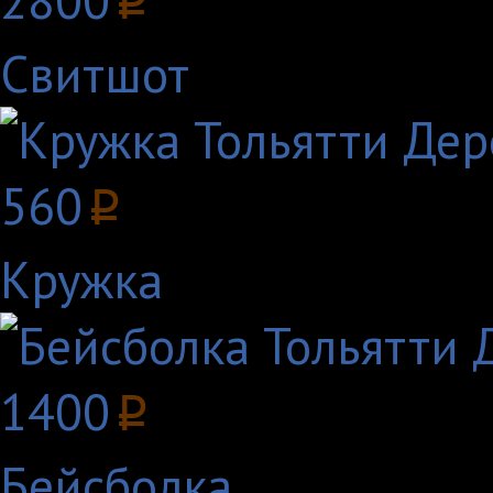
2800
p
Свитшот
560
p
Кружка
1400
p
Бейсболка