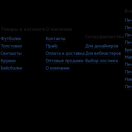
Вс
Печ
Печ
Товары в каталоге
О магазине
Печ
Сотрудничество
Футболки
Контакты
Печ
Толстовки
Прайс
Для дизайнеров
Бре
Свитшоты
Оплата и доставка
Для вебмастеров
Ма
Кружки
Оптовые продажи
Выбор хостинга
Печ
Бейсболки
О компании
Печ
Нак
Печ
+7 (8482) 63-17-53
Copyright © 2009 - 20