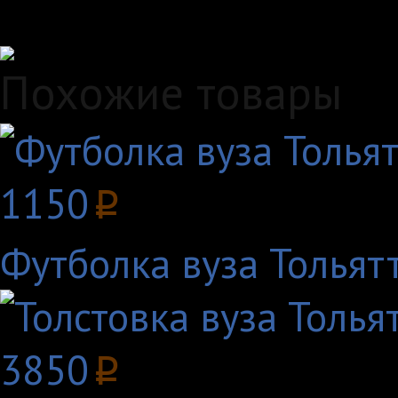
Удобные способы опл
Похожие товары
1150
p
Футболка вуза Тольятт
3850
p