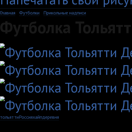
Главная
›
Футболки
›
Прикольные надписи
Футболка Тольятт
тольятти
Россия
хайп
деревня
Артикул: 1229-1-MS-