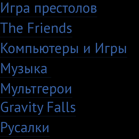
Игра престолов
26
The Friends
13
Компьютеры и Игры
7
Музыка
88
Мультгерои
63
Gravity Falls
18
Русалки
7