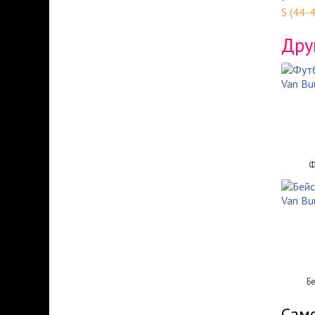
S (44-
Дру
Ф
Б
Само