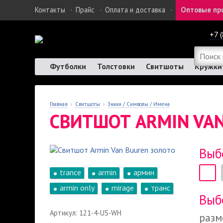
Контакты
·
Прайс
·
Оплата и доставка
·
Оптовые пр
+7 
Футболки
Толстовки
Свитшоты
Кружки
Главная
›
Свитшоты
›
Знаки / Символы / Имена
СВИТШОТ ARMIN VA
Выб
trance
armin
армин
armin only
mirage
транс
Выб
Артикул: 121-4-US-WH
разм