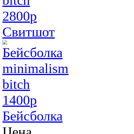
2800
p
Свитшот
1400
p
Бейсболка
Цена