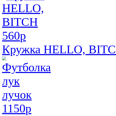
560
p
Кружка HELLO, BIT
1150
p