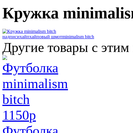
Кружка minimalis
надписи
хайп
хайповый шмот
minimalism bitch
Другие товары с этим
1150
p
Футболка