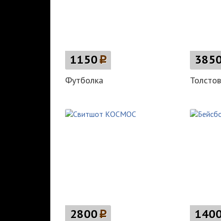
1150
p
385
Футболка
Толстов
2800
p
140