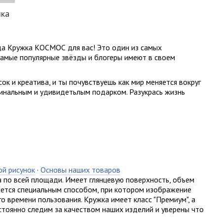
лка
да Кружка КОСМОС для вас! Это один из самых
 самые популярные звёзды и
блогеры
имеют в своем
сок и
креатива
, и ты почувствуешь как мир меняется вокруг
гинальным и
удивидетьлым
подарком. Разукрась жизнь
ой рисунок
·
Основы наших товаров
 по всей площади. Имеет глянцевую поверхность, объем
ляется специальным способом, при котором изображение
о времени пользования. Кружка имеет класс "Премиум", а
стоянно следим за качеством наших изделий и уверены что