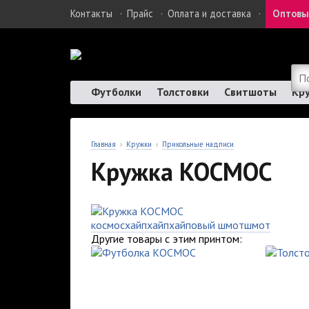
Контакты
·
Прайс
·
Оплата и доставка
·
Оптовы
Футболки
Толстовки
Свитшоты
Кр
Главная
›
Кружки
›
Прикольные надписи
Кружка КОСМОС
космос
хайп
хайп
хайповый шмот
шмот
Другие товары с этим принтом: