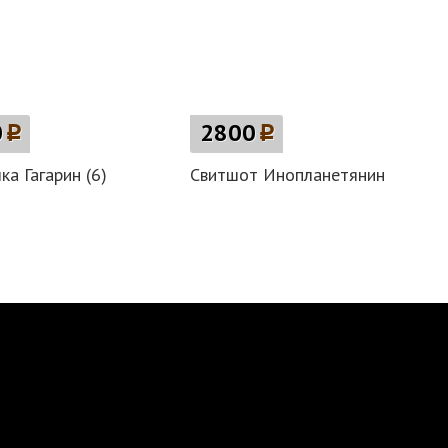
0
p
2800
p
ка Гагарин (6)
Свитшот Инопланетянин