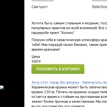
Свитшот
Бейсбо
Хотите быть самым стильным и модным, тог
популярных
принтов
во всей вселенной. Все
гардеробе принт "Космос".
Погрузи себя в галактическую атмосферу кра
тебя! Или порадуй своих близких, таким ори
яркими красками!
Цена
560
p
ПОЛОЖИТЬ В КОРЗИНУ
Хочу этот товар без рисунка
·
Напечатать св
Керамическая кружка может быть запечатана
кружки 220 гр. Печать на кружках осуществ
остается ярким и стойким на протяжении всег
значит более прочная и качественная. Мы по
вы по достоинству это оцените.