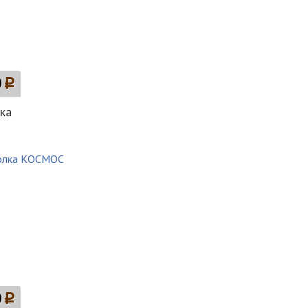
0
p
ка
0
p