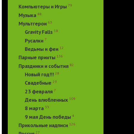
79
Компьютеры и Игры
88
Музыка
63
Мультгерои
18
Gravity Falls
7
Русалки
12
Ведьмы и феи
136
Парные принты
82
Праздники и события
28
Новый год!!!
29
Свадебные
7
23 февраля
109
День влюбленных
33
8 марта
4
9 мая День победы
126
Прикольные надписи
27
Россия