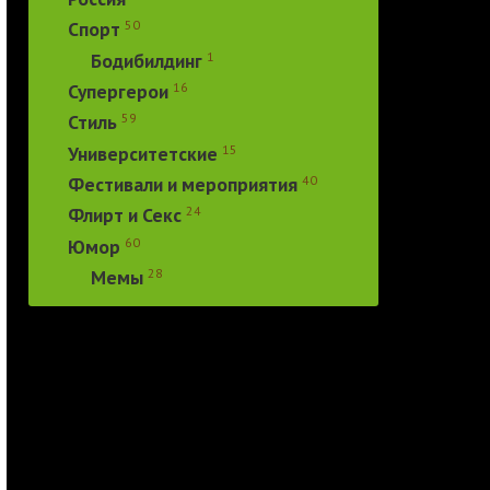
50
Спорт
1
Бодибилдинг
16
Супергерои
59
Стиль
15
Университетские
40
Фестивали и мероприятия
24
Флирт и Секс
60
Юмор
28
Мемы