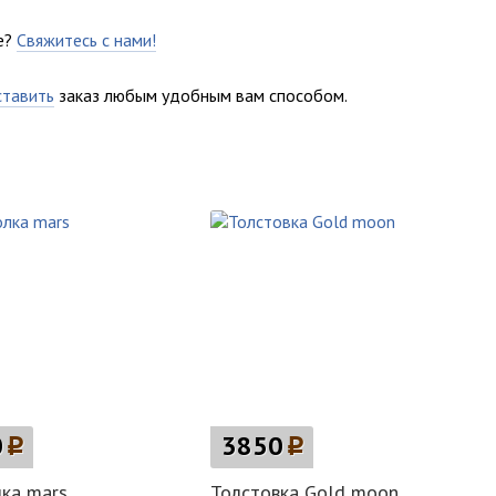
е?
Свяжитесь с нами!
ставить
заказ любым удобным вам способом.
0
p
3850
p
ка mars
Толстовка Gold moon