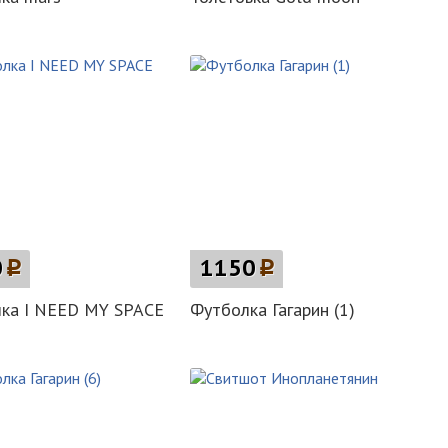
0
p
1150
p
лка I NEED MY SPACE
Футболка Гагарин (1)