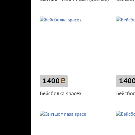
1400
p
140
Бейсболка spacex
Бейсбо