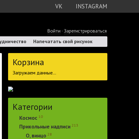
VK
INSTAGRAM
Войти
·
Зарегистрироваться
удничество
Напечатать свой рисунок
Корзина
Загружаем данные...
Категории
10
Космос
213
Прикольные надписи
28
О, винцо