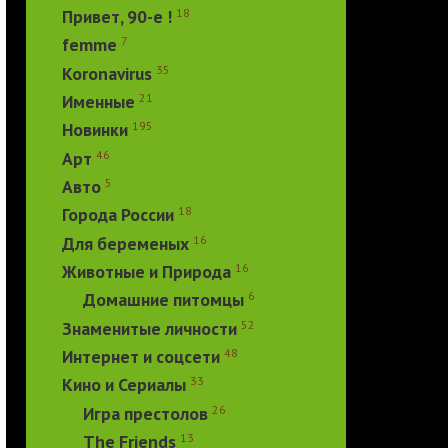
18
Привет, 90-е !
7
femme
35
Koronavirus
21
Именные
195
Новинки
46
Арт
5
Авто
18
Города России
16
Для беременых
16
Животные и Природа
6
Домашние питомцы
52
Знаменитые личности
48
Интернет и соцсети
33
Кино и Сериалы
26
Игра престолов
13
The Friends