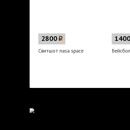
2800
p
140
Свитшот nasa space
Бейсбол