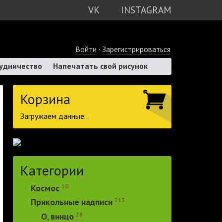
VK
INSTAGRAM
Войти
·
Зарегистрироваться
удничество
Напечатать свой рисунок
Корзина
Загружаем данные...
Категории
10
Космос
213
Прикольные надписи
28
О, винцо