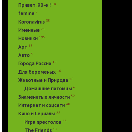
18
Привет, 90-е !
7
femme
35
Koronavirus
21
Именные
195
Новинки
46
Арт
5
Авто
18
Города России
16
Для беременых
16
Животные и Природа
6
Домашние питомцы
52
Знаменитые личности
48
Интернет и соцсети
33
Кино и Сериалы
26
Игра престолов
13
The Friends