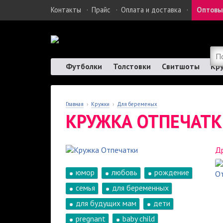
Контакты
·
Прайс
·
Оплата и доставка
·
Оптовы
Футболки
Толстовки
Свитшоты
Кр
Главная
›
Кружки
›
Для беременых
КРУЖКА ОТПЕЧАТ
Др
юмор
любовь
рождение
семья
для беременных
для будущих мам
дети
pregnant
baby child