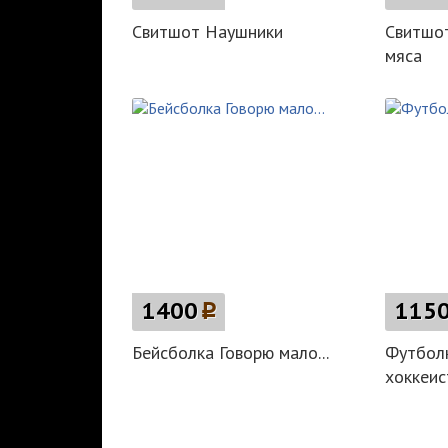
Свитшот Наушники
Свитшот
мяса
1400
p
115
Бейсболка Говорю мало...
Футбол
хоккеист