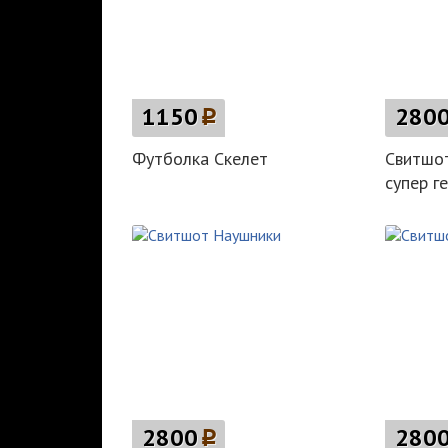
1150
p
280
Футболка Скелет
Свитшо
супер г
2800
p
280