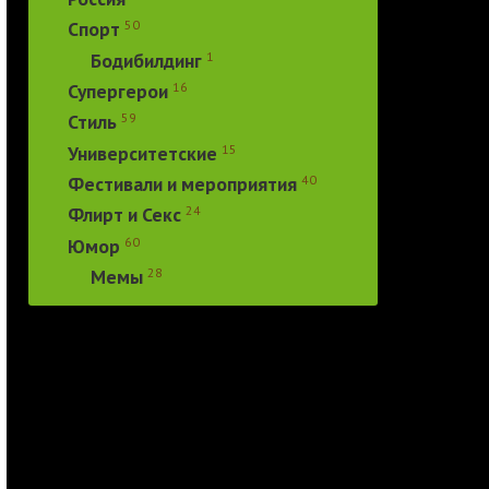
50
Спорт
1
Бодибилдинг
16
Супергерои
59
Стиль
15
Университетские
40
Фестивали и мероприятия
24
Флирт и Секс
60
Юмор
28
Мемы