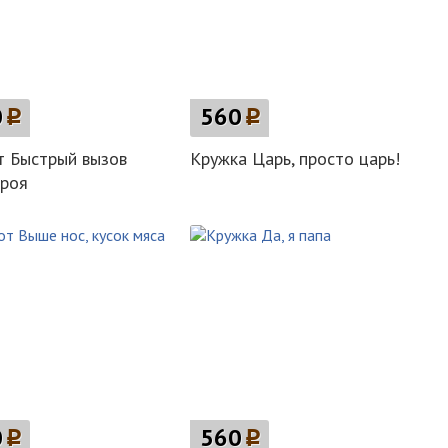
0
p
560
p
т Быстрый вызов
Кружка Царь, просто царь!
ероя
0
p
560
p