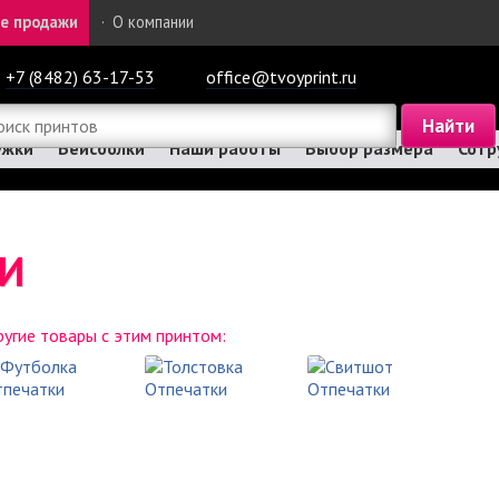
е продажи
·
О компании
+7 (8482) 63-17-53
office@tvoyprint.ru
ужки
Бейсболки
Наши работы
Выбор размера
Сотр
КИ
угие товары с этим принтом: