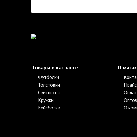
Товары в каталоге
О мага
Футболки
Конта
Толстовки
Прайс
Свитшоты
Оплат
Кружки
Оптов
Бейсболки
О ком