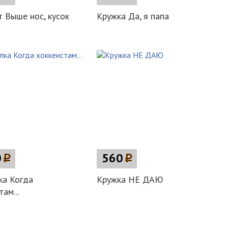
 Выше нос, кусок
Кружка Да, я папа
0
p
560
p
ка Когда
Кружка НЕ ДАЮ
ам...