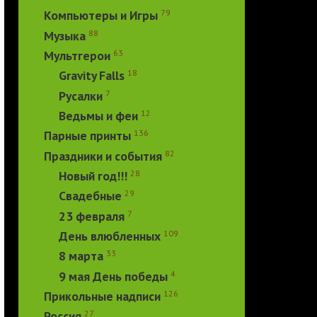
79
Компьютеры и Игры
88
Музыка
63
Мультгерои
18
Gravity Falls
7
Русалки
12
Ведьмы и феи
136
Парные принты
82
Праздники и события
28
Новый год!!!
29
Свадебные
7
23 февраля
109
День влюбленных
33
8 марта
4
9 мая День победы
126
Прикольные надписи
27
Россия