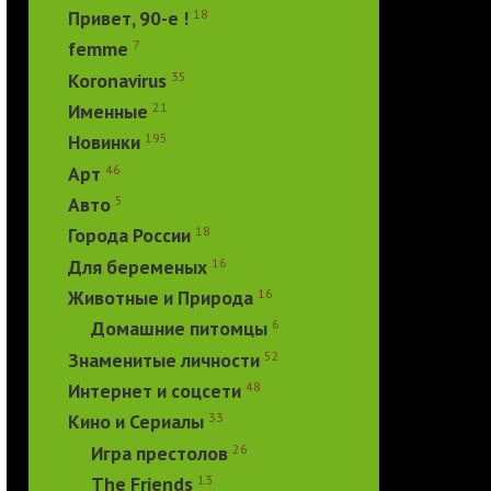
18
Привет, 90-е !
7
femme
35
Koronavirus
21
Именные
195
Новинки
46
Арт
5
Авто
18
Города России
16
Для беременых
16
Животные и Природа
6
Домашние питомцы
52
Знаменитые личности
48
Интернет и соцсети
33
Кино и Сериалы
26
Игра престолов
13
The Friends