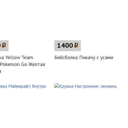
0
p
1400
p
а Yellow Team
Бейсболка Пикачу с усами
t Pokemon Go Желтая
а