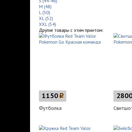
S (44-46)
M (48)
L (50)
XL (52)
XXL (54)
Другие товары с этим принтом:
1150
p
280
Футболка
Свитшо