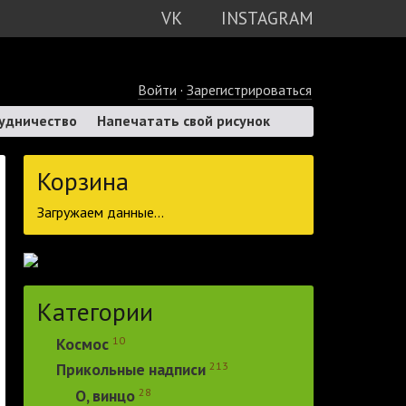
VK
INSTAGRAM
Войти
·
Зарегистрироваться
удничество
Напечатать свой рисунок
Корзина
Загружаем данные...
Категории
10
Космос
213
Прикольные надписи
28
О, винцо