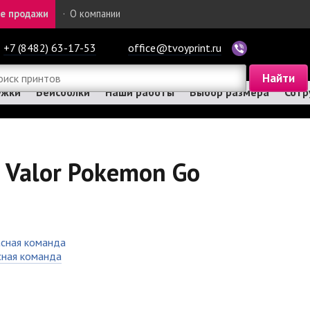
е продажи
·
О компании
+7 (8482) 63-17-53
office@tvoyprint.ru
ужки
Бейсболки
Наши работы
Выбор размера
Сотр
 Valor Pokemon Go
сная команда