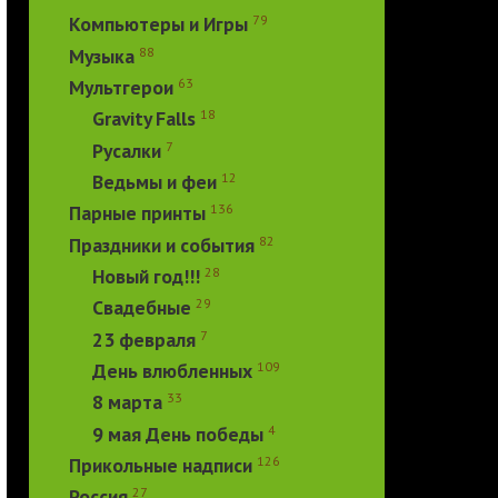
79
Компьютеры и Игры
88
Музыка
63
Мультгерои
18
Gravity Falls
7
Русалки
12
Ведьмы и феи
136
Парные принты
82
Праздники и события
28
Новый год!!!
29
Свадебные
7
23 февраля
109
День влюбленных
33
8 марта
4
9 мая День победы
126
Прикольные надписи
27
Россия