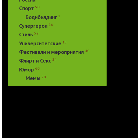
50
Спорт
1
Бодибилдинг
16
Супергерои
59
Стиль
15
Университетские
40
Фестивали и мероприятия
24
Флирт и Секс
60
Юмор
28
Мемы