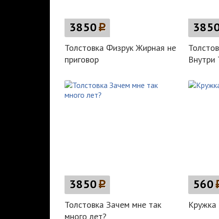
3850
p
385
Толстовка Физрук Жирная не
Толсто
приговор
Внутри 
3850
p
560
Толстовка Зачем мне так
Кружка 
много лет?