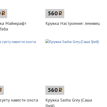
0
p
560
p
вка Майнкрафт
Кружка Настроение: ленивец
Тебя
p
560
p
суету навести охота
Кружка Sasha Grey (Саша
Грей)