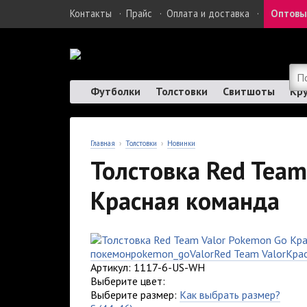
Контакты
·
Прайс
·
Оплата и доставка
·
Оптовы
Футболки
Толстовки
Свитшоты
Кр
Главная
›
Толстовки
›
Новинки
Толстовка Red Team
Красная команда
покемон
pokemon_go
Valor
Red Team Valor
Кра
Артикул: 1117-6-US-WH
Выберите цвет:
Выберите размер:
Как выбрать размер?