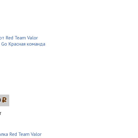
0
p
т