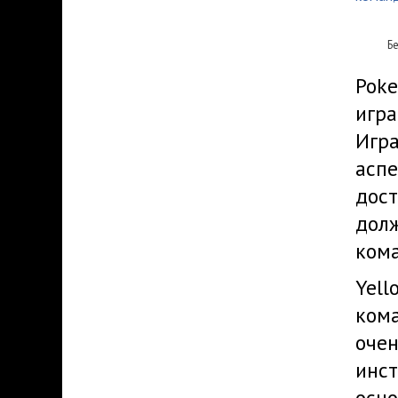
Б
Poke
игра
Игра
аспе
дост
долж
кома
Yell
кома
очен
инст
осно