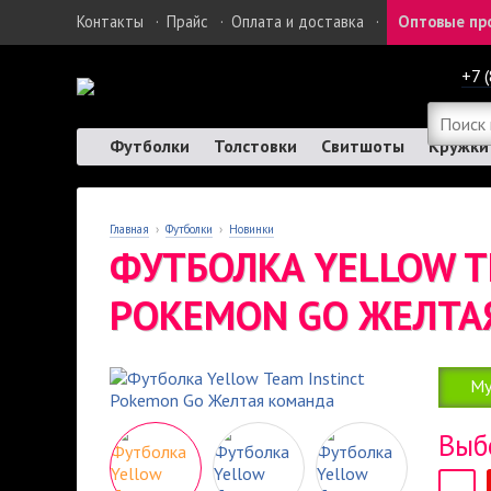
Контакты
·
Прайс
·
Оплата и доставка
·
Оптовые пр
+7 
Футболки
Толстовки
Свитшоты
Кружки
Главная
›
Футболки
›
Новинки
ФУТБОЛКА YELLOW T
POKEMON GO ЖЕЛТА
Му
Выб