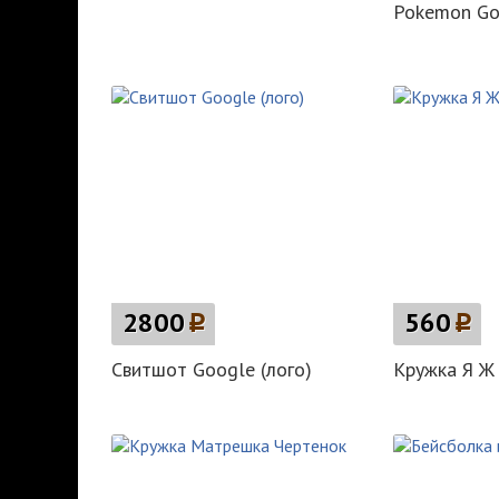
Pokemon Go
2800
p
560
p
Свитшот Google (лого)
Кружка Я Ж