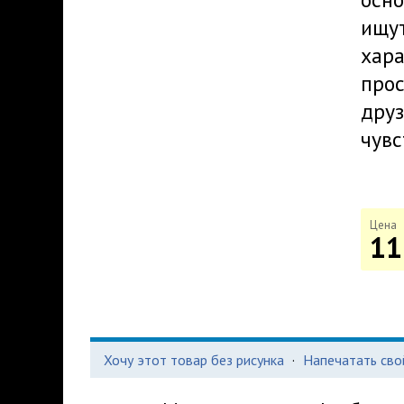
ищут
хара
про
друз
чувс
Цена
11
Хочу этот товар без рисунка
·
Напечатать сво