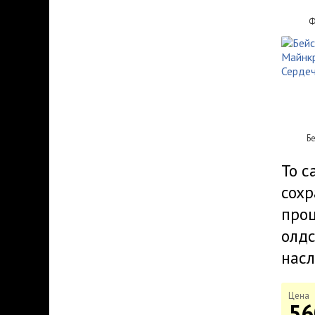
Ф
Б
То с
сохр
проц
олдс
насл
Цена
56