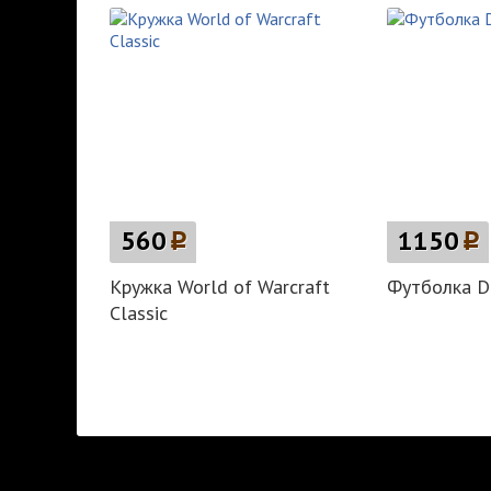
560
p
1150
p
Кружка World of Warcraft
Футболка De
Classic