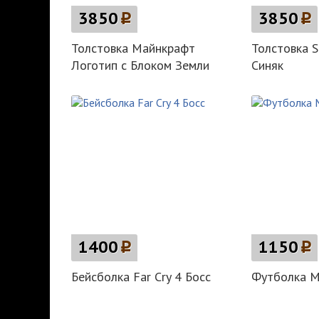
3850
p
3850
p
Толстовка Майнкрафт
Толстовка S
Логотип с Блоком Земли
Синяк
1400
p
1150
p
Бейсболка Far Cry 4 Босс
Футболка Mi