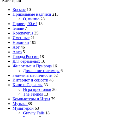
Категории
Космос
10
Прикольные надписи
213
О, винцо
28
Привет, 90-е !
18
femme
7
Koronavirus
35
Именные
21
Новинки
195
Арт
46
Авто
5
Города России
18
Для беременых
16
Животные и Природа
16
Домашние питомцы
6
Знаменитые личности
52
Интернет и соцсети
48
Кино и Сериалы
33
Игра престолов
26
The Friends
13
Компьютеры и Игры
79
Музыка
88
Мультгерои
63
Gravity Falls
18