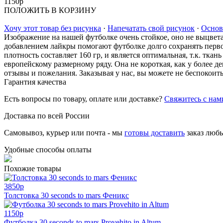
1150
p
ПОЛОЖИТЬ В КОРЗИНУ
Хочу этот товар без рисунка
·
Напечатать свой рисунок
·
Основ
Изображение на нашей футболке очень стойкое, оно не выцвет
добавлением лайкры помогают футболке долго сохранять перво
плотность составляет 160 гр, и является оптимальная, т.к. тк
европейскому размерному ряду. Она не короткая, как у более 
отзывы и пожелания. Заказывая у нас, вы можете не беспокоить
Гарантия качества
Есть вопросы по товару, оплате или доставке?
Свяжитесь с нам
Доставка по всей России
Самовывоз, курьер или почта - мы
готовы доставить
заказ люб
Удобные способы оплаты
Похожие товары
3850
p
Толстовка 30 seconds to mars Феникс
1150
p
Футболка 30 seconds to mars Provehito in Altum