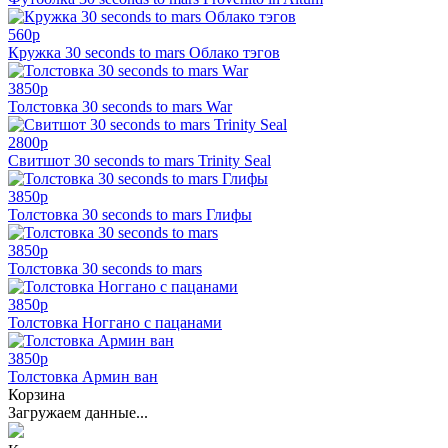
560
p
Кружка 30 seconds to mars Облако тэгов
3850
p
Толстовка 30 seconds to mars War
2800
p
Свитшот 30 seconds to mars Trinity Seal
3850
p
Толстовка 30 seconds to mars Глифы
3850
p
Толстовка 30 seconds to mars
3850
p
Толстовка Ноггано с пацанами
3850
p
Толстовка Армин ван
Корзина
Загружаем данные...