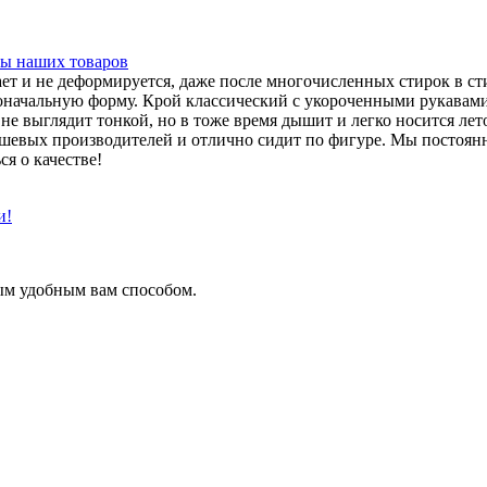
ы наших товаров
ает и не деформируется, даже после многочисленных стирок в 
начальную форму. Крой классический с укороченными рукавами,
ань не выглядит тонкой, но в тоже время дышит и легко носится 
дешевых производителей и отлично сидит по фигуре. Мы постоян
ся о качестве!
и!
ым удобным вам способом.