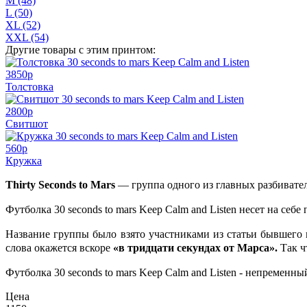
M (48)
L (50)
XL (52)
XXL (54)
Другие товары с этим принтом:
3850
p
Толстовка
2800
p
Свитшот
560
p
Кружка
Thirty Seconds to Mars
— группа одного из главных разбивател
Футболка 30 seconds to mars Keep Calm and Listen несет на се
Название группы было взято участниками из статьи бывшего г
слова окажется вскоре
«в тридцати секундах от Марса».
Так ч
Футболка 30 seconds to mars Keep Calm and Listen - непременн
Цена