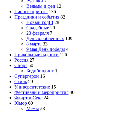
Русалки
7
Ведьмы и феи
12
Парные принты
136
Праздники и события
82
Новый год!!!
28
Свадебные
29
23 февраля
7
День влюбленных
109
8 марта
33
9 мая День победы
4
Прикольные надписи
126
Россия
27
Спорт
50
Бодибилдинг
1
Супергерои
16
Стиль
59
Университетские
15
Фестивали и мероприятия
40
Флирт и Секс
24
Юмор
60
Мемы
28