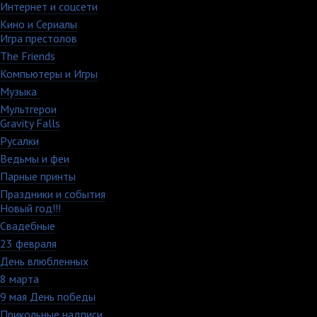
Интернет и соцсети
48
Кино и Сериалы
33
Игра престолов
26
The Friends
13
Компьютеры и Игры
79
Музыка
88
Мультгерои
63
Gravity Falls
18
Русалки
7
Ведьмы и феи
12
Парные принты
136
Праздники и события
82
Новый год!!!
28
Свадебные
29
23 февраля
7
День влюбленных
109
8 марта
33
9 мая День победы
4
Прикольные надписи
126