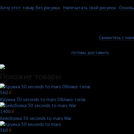
Хочу этот товар без рисунка
·
Напечатать свой рисунок
·
Основы
Керамическая кружка может быть запечатана по всей площади. 
изображение остается ярким и стойким на протяжении всего вре
наших изделий и уверены что вы по достоинству это оцените.
Гарантия качества
Есть вопросы по товару, оплате или доставке?
Свяжитесь с нам
Доставка по всей России
Самовывоз, курьер или почта - мы
готовы доставить
заказ любы
Удобные способы оплаты
Похожие товары
560
p
Кружка 30 seconds to mars Облако тэгов
1400
p
Бейсболка 30 seconds to mars War
560
p