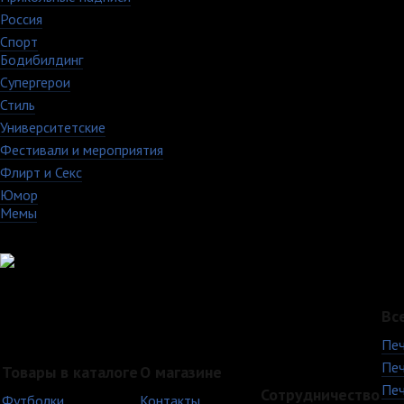
Россия
27
Спорт
50
Бодибилдинг
1
Супергерои
16
Стиль
59
Университетские
15
Фестивали и мероприятия
40
Флирт и Секс
24
Юмор
60
Мемы
28
Вс
Печ
Печ
Товары в каталоге
О магазине
Печ
Сотрудничество
Футболки
Контакты