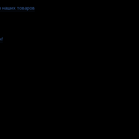
 наших товаров
Имеет глянцевую поверхность, объем кружки 220 гр. Печать на
мени пользования. Кружка имеет класс "Премиум", а значит бол
и!
м удобным вам способом.