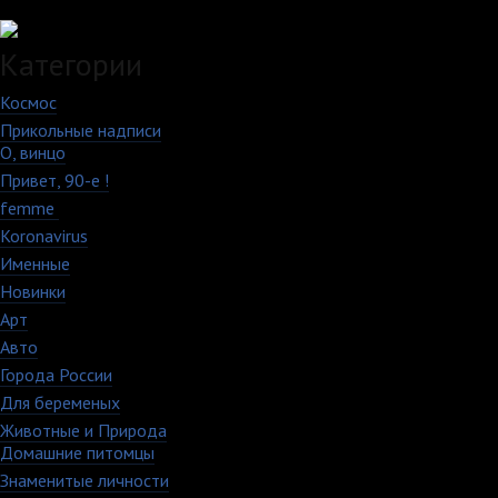
Загружаем данные...
Категории
Космос
10
Прикольные надписи
213
О, винцо
28
Привет, 90-е !
18
femme
7
Koronavirus
35
Именные
21
Новинки
195
Арт
46
Авто
5
Города России
18
Для беременых
16
Животные и Природа
16
Домашние питомцы
6
Знаменитые личности
52