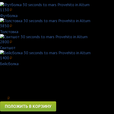
1150
p
Футболка
3850
p
Толстовка
2800
p
Свитшот
1400
p
Бейсболка
Thirty Seconds to Mars
— американская рок-группа из Лос-Анж
Кружка 30 seconds to mars Provehito in Altum - это графическа
Кружка 30 seconds to mars Provehito in Altum - непременный ат
Цена
560
p
ПОЛОЖИТЬ В КОРЗИНУ