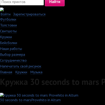
Войти
·
Зарегистрироваться
Футболки
Толстовки
Свитшоты
Кружки
Бейсболки
Наши работы
Выбор размера
Сотрудничество
Напечатать свой рисунок
Главная
›
Кружки
›
Музыка
Кружка 30 seconds to mars P
30 seconds to mars
Provehito in Altum
Другие товары с этим принтом: