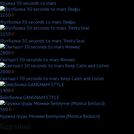
Кружка 30 seconds to mars
1150
p
Футболка 30 seconds to mars Глифы
1150
p
Футболка 30 seconds to mars Trinity Seal
2800
p
Свитшот 30 seconds to mars Феникс
2800
p
Свитшот 30 seconds to mars Keep Calm and Listen
1400
p
Бейсболка GANGNAM STYLE
560
p
Кружка грудь Моники Беллуччи (Monica Bellucci)
Корзина