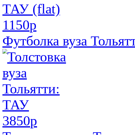
1150
p
Футболка вуза Тольятт
3850
p