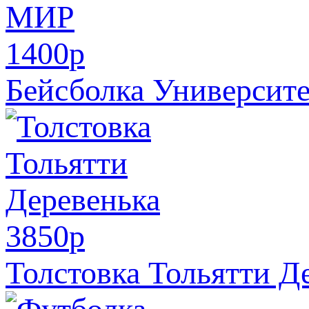
1400
p
Бейсболка Университ
3850
p
Толстовка Тольятти Д