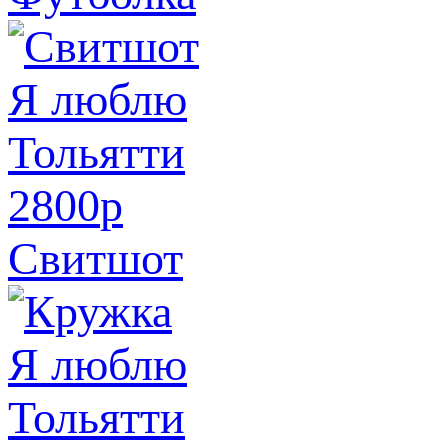
2800
p
Свитшот