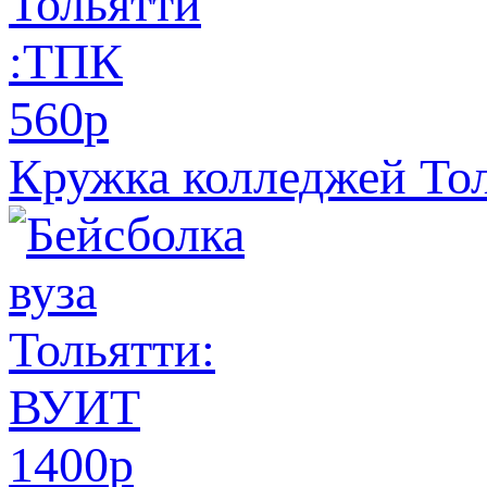
560
p
Кружка колледжей То
1400
p